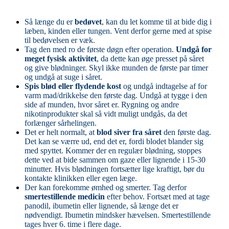
Så længe du er
bedøvet
, kan du let komme til at bide dig i
læben, kinden eller tungen. Vent derfor gerne med at spise
til bedøvelsen er væk.
Tag den med ro de første døgn efter operation.
Undgå for
meget fysisk aktivitet
, da dette kan øge presset på såret
og give blødninger. Skyl ikke munden de første par timer
og undgå at suge i såret.
Spis blød eller flydende kost
og undgå indtagelse af for
varm mad/drikkelse den første dag. Undgå at tygge i den
side af munden, hvor såret er. Rygning og andre
nikotinprodukter skal så vidt muligt undgås, da det
forlænger sårhelingen.
Det er helt normalt, at
blod siver fra såret
den første dag.
Det kan se værre ud, end det er, fordi blodet blander sig
med spyttet. Kommer der en regulær blødning, stoppes
dette ved at bide sammen om gaze eller lignende i 15-30
minutter. Hvis blødningen fortsætter lige kraftigt, bør du
kontakte klinikken eller egen læge.
Der kan forekomme ømhed og smerter. Tag derfor
smertestillende medicin
efter behov. Fortsæt med at tage
panodil, ibumetin eller lignende, så længe det er
nødvendigt. Ibumetin mindsker hævelsen. Smertestillende
tages hver 6. time i flere dage.