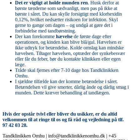
Det er vigtigt at holde munden ren
. Husk derfor at
børste tænderne som sædvanligt, men pas på ikke at
børste i såret. Du kan skylle forsigtigt med klorhexidin
0,12%, hvilket nedsætter risikoen for infektion. Skyl
gerne to gange om dagen – og undgå at gøre det i
forbindelse med tandbørstning.
Der kan forekomme
hævelse
de første dage efter
operationen, og kinden kan blive blå/gul. Hævelsen er
ikke udtryk for betændelse. Kolde omslag kan mindske
hævelsen. Tiltager hævelsen, optræder der synkebesvær
eller får du feber, bør du kontakte klinikken eller egen
læge.
Tråde skal fjernes efter 7-10 dage hos Tandklinikken
Omhu.
I sjældne tilfælde kan der komme betændelse i såret.
Betændelsen vil give smerter, dårlig ånde og dårlig smag i
munden. Dette kræver behandling af tandlægen.
Hvis der opstår tvivl eller bliver du usikker, er du altid
velkommen til at ringe til os og få råd og vejledning på tlf.
97 42 03 28.
Tandklinikken Omhu | info@tandklinikkenomhu.dk | +45