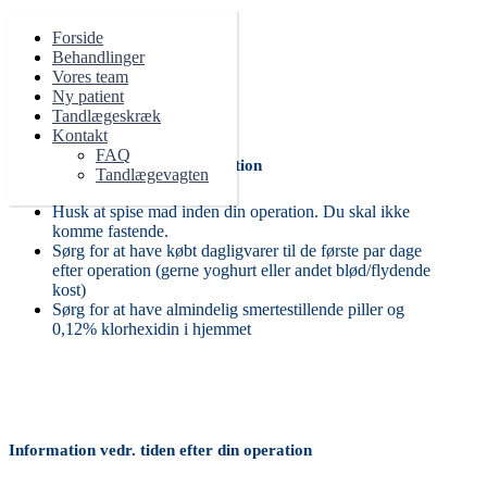
Forside
Behandlinger
Vores team
Kontakt os idag
97420328
Ny patient
Tandlægeskræk
Kontakt
FAQ
Gode råd til dig inden din operation
Tandlægevagten
Husk at spise mad inden din operation. Du skal ikke
komme fastende.
Sørg for at have købt dagligvarer til de første par dage
efter operation (gerne yoghurt eller andet blød/flydende
kost)
Sørg for at have almindelig smertestillende piller og
0,12% klorhexidin i hjemmet
Information vedr. tiden efter din
operation